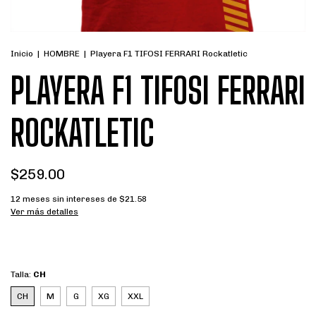
Inicio
|
HOMBRE
|
Playera F1 TIFOSI FERRARI Rockatletic
PLAYERA F1 TIFOSI FERRARI
ROCKATLETIC
$259.00
12
meses sin intereses de
$21.58
Ver más detalles
Talla:
CH
CH
M
G
XG
XXL