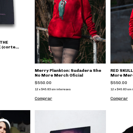
 THE
 (corte
e No More
Merry Plankton: Sudadera She
RED SKULL
No More Merch Oficial
More Merc
$550.00
$550.00
12
x
$45.83
sin intereses
12
x
$45.83
sin 
Comprar
Comprar