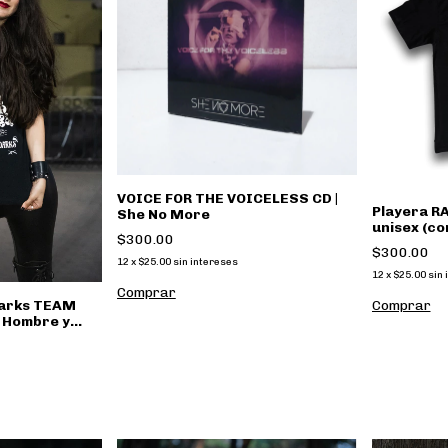
VOICE FOR THE VOICELESS CD |
Playera R
She No More
unisex (co
$300.00
Merch
$300.00
12
x
$25.00
sin intereses
12
x
$25.00
sin 
Comprar
darks TEAM
 Hombre y
Oficial