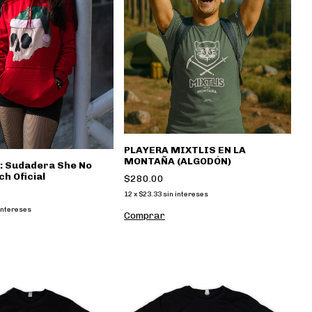
PLAYERA MIXTLIS EN LA
MONTAÑA (ALGODÓN)
: Sudadera She No
h Oficial
$280.00
12
x
$23.33
sin intereses
intereses