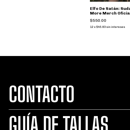
Elfo De Satán: Sud
More Merch Oficia
$550.00
12
x
$45.83
sin intereses
CONTACTO
GUÍA DE TALLAS