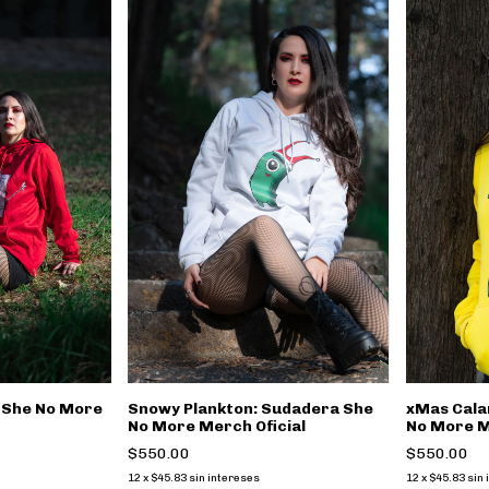
 She No More
Snowy Plankton: Sudadera She
xMas Cala
No More Merch Oficial
No More M
$550.00
$550.00
12
x
$45.83
sin intereses
12
x
$45.83
sin 