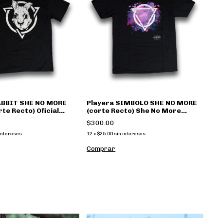
ABBIT SHE NO MORE
Playera SIMBOLO SHE NO MORE
rte Recto) Oficial
(corte Recto) She No More
Oficial Merch
$300.00
intereses
12
x
$25.00
sin intereses
Comprar