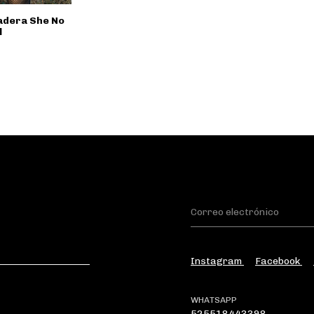
adera She No
l
Instagram
Facebook
WHATSAPP
525518443398