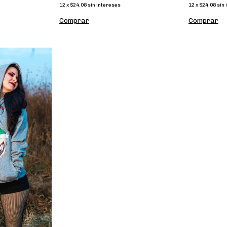
12
x
$24.08
sin intereses
12
x
$24.08
sin 
Comprar
Comprar