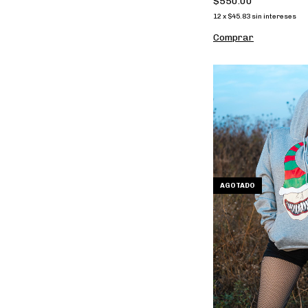
$550.00
12
x
$45.83
sin intereses
Comprar
AGOTADO