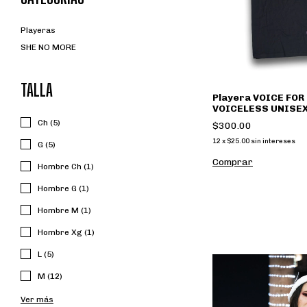
Playeras
SHE NO MORE
TALLA
Playera VOICE FOR
VOICELESS UNISEX
Recto) Morado, Sh
Ch (5)
$300.00
Oficial
12
x
$25.00
sin intereses
G (5)
Comprar
Hombre Ch (1)
Hombre G (1)
Hombre M (1)
Hombre Xg (1)
L (5)
M (12)
Ver más