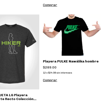
Comprar
Playera PULKE Nawálika hombre
$289.00
12
x
$24.08
sin intereses
Comprar
UETA LG Playera
rte Recto Colección
LG