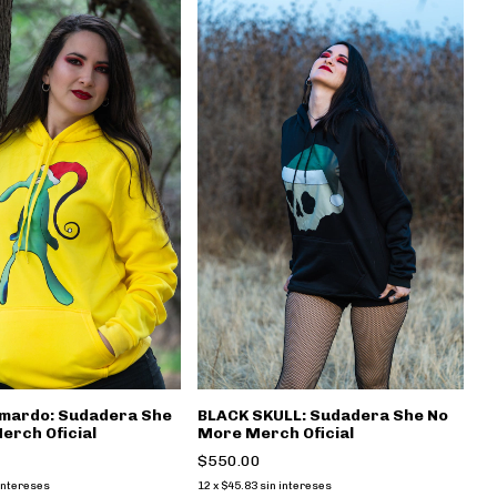
mardo: Sudadera She
BLACK SKULL: Sudadera She No
erch Oficial
More Merch Oficial
$550.00
intereses
12
x
$45.83
sin intereses