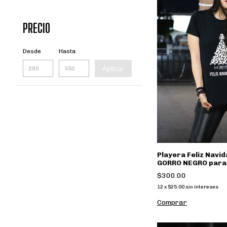
PRECIO
Desde
Hasta
Aplicar
Playera Feliz Navi
GORRO NEGRO para
Mujer She No More 
$300.00
12
x
$25.00
sin intereses
Comprar