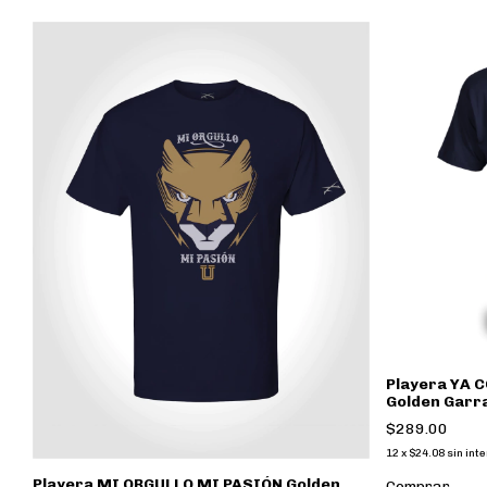
Playera YA 
TL
Golden Garr
$289.00
12
x
$24.08
sin int
Playera MI ORGULLO MI PASIÓN Golden
Comprar