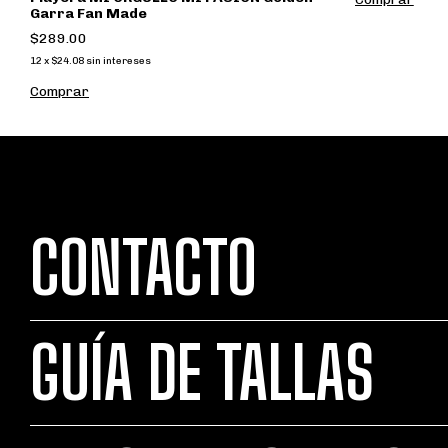
Garra Fan Made
$289.00
12
x
$24.08
sin intereses
Comprar
CONTACTO
GUÍA DE TALLAS