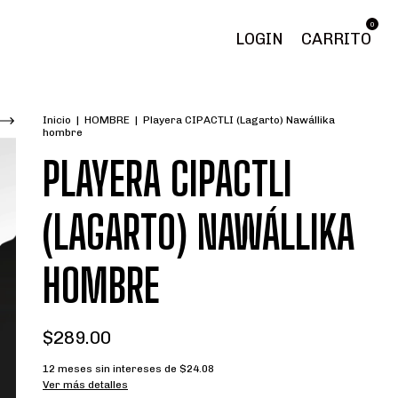
0
LOGIN
CARRITO
Inicio
|
HOMBRE
|
Playera CIPACTLI (Lagarto) Nawállika
hombre
PLAYERA CIPACTLI
(LAGARTO) NAWÁLLIKA
HOMBRE
$289.00
12
meses sin intereses de
$24.08
Ver más detalles