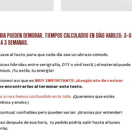
RIA PUEDEN DEMORAR. TIEMPOS CALCULADOS EN DÍAS HABILES: 3-6
 A 3 SEMANAS.
ave al tacto, para que cada día sea un abrazo cómodo.
as hibridas entre serigrafía, DTF o vinil textil, ( el material puede
ium. ¡Tu estilo, tu energía!
iones! asi que es
MUY IMPORTANTE: ¡Asegúrate de revisar
s encontrarlas al terminar este texto.
 si nos hemos confundido en la talla.
¡Queremos que estés
bios y envíos )
untual: confiables pero pueden variar. ¡Gracias por entender!
nas después de esa hora, tu pedido podría salir hasta el lunes
ría).