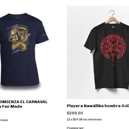
COMIENZA EL CARNAVAL
Playera Nawállika hombre OJ
a Fan Made
$289.00
12
x
$24.08
sin intereses
ereses
Comprar