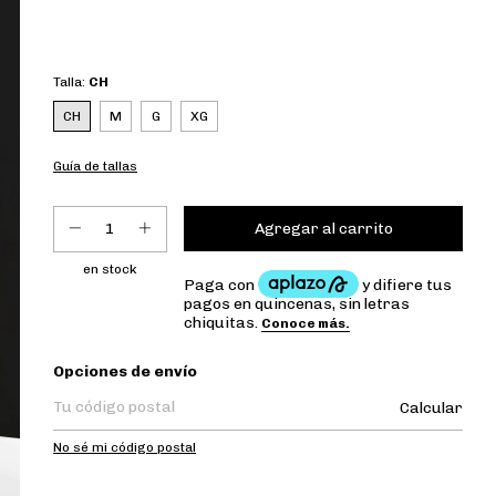
Talla:
CH
CH
M
G
XG
Guía de tallas
en stock
Entregas para el CP:
Opciones de envío
Calcular
No sé mi código postal