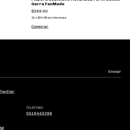
Garra FanMade
$
$289.00
12
12
x
$24.08
sin intereses
C
Comprar
Twitter
TELÉFONO
5518443398
OM