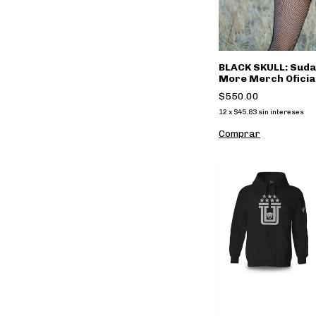
BLACK SKULL: Suda
More Merch Oficia
$550.00
12
x
$45.83
sin intereses
Comprar