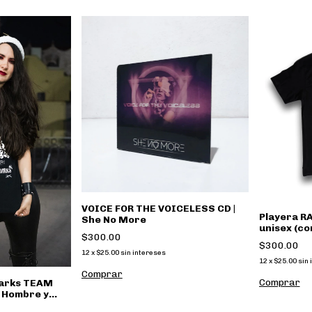
VOICE FOR THE VOICELESS CD |
Playera R
She No More
unisex (co
$300.00
Merch
$300.00
12
x
$25.00
sin intereses
12
x
$25.00
sin 
Comprar
darks TEAM
 Hombre y
Oficial