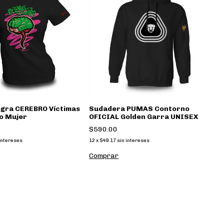
egra CEREBRO Víctimas
Sudadera PUMAS Contorno
o Mujer
OFICIAL Golden Garra UNISEX
$590.00
intereses
12
x
$49.17
sin intereses
Comprar