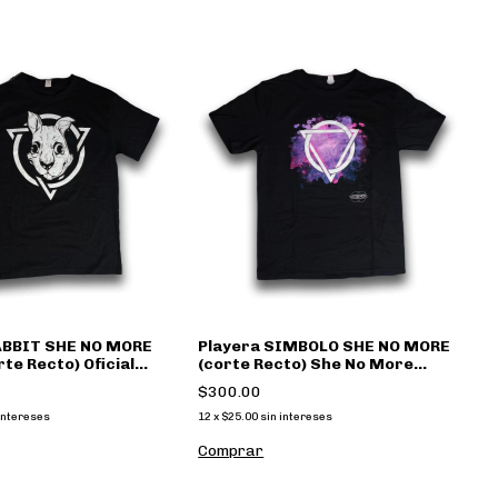
ABBIT SHE NO MORE
Playera SIMBOLO SHE NO MORE
rte Recto) Oficial
(corte Recto) She No More
Oficial Merch
$300.00
intereses
12
x
$25.00
sin intereses
Comprar