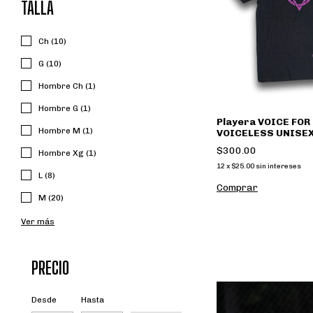
TALLA
Ch (10)
G (10)
Hombre Ch (1)
Hombre G (1)
Playera VOICE FOR
Hombre M (1)
VOICELESS UNISEX
Recto) Morado, Sh
$300.00
Hombre Xg (1)
Oficial
12
x
$25.00
sin intereses
L (8)
Comprar
M (20)
Ver más
PRECIO
Desde
Hasta