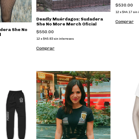
Marino Un
$530.00
12
x
$44.17
sin 
Deadly Muérdagos: Sudadera
Comprar
She No More Merch Oficial
dera She No
$550.00
l
12
x
$45.83
sin intereses
Comprar