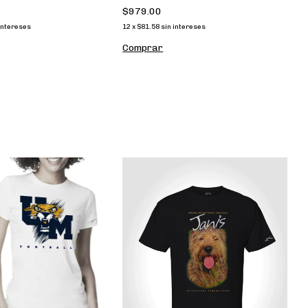
isex
$979.00
intereses
12
x
$81.58
sin intereses
Comprar