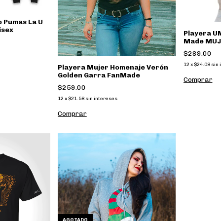
o Pumas La U
isex
Playera U
Made MUJ
$289.00
12
x
$24.08
sin 
Playera Mujer Homenaje Verón
Golden Garra FanMade
Comprar
$259.00
12
x
$21.58
sin intereses
Comprar
AGOTADO