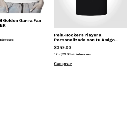
M Golden Garra Fan
ER
Pelu-Rockers Playera
Personalizada con tu Amigo
intereses
Peludo y no peludo
$349.00
12
x
$29.08
sin intereses