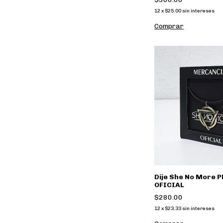
12
x
$25.00
sin intereses
Comprar
Dije She No More
OFICIAL
$280.00
12
x
$23.33
sin intereses