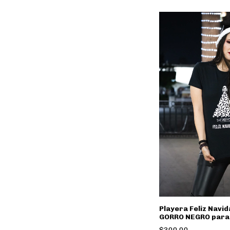
Playera Feliz Navi
GORRO NEGRO para
Mujer She No More 
$300.00