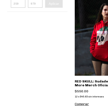
Aplicar
RED SKULL: Sudade
More Merch Oficia
$550.00
12
x
$45.83
sin intereses
Comprar