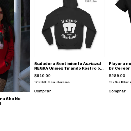
Sudadera Sentimiento Auriazul
Playera n
NEGRA Unisex Tirando Rostro by
Dr Cerebr
Golden Garra
$610.00
$289.00
12
x
$50.83
sin intereses
12
x
$24.08
sin 
Comprar
Comprar
ra She No
l