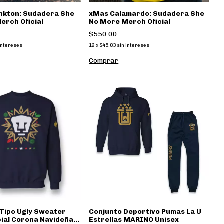
nkton: Sudadera She
xMas Calamardo: Sudadera She
erch Oficial
No More Merch Oficial
$550.00
intereses
12
x
$45.83
sin intereses
Comprar
Tipo Ugly Sweater
Conjunto Deportivo Pumas La U
cial Corona Navideña
Estrellas MARINO Unisex