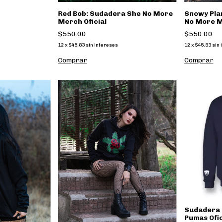
Red Bob: Sudadera She No More
Snowy Pla
Merch Oficial
No More M
$550.00
$550.00
12
x
$45.83
sin intereses
12
x
$45.83
sin 
Comprar
Comprar
Sudadera 
Pumas Ofi