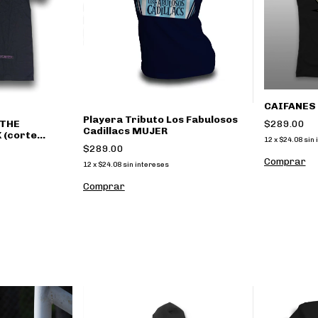
CAIFANES 
Playera Tributo Los Fabulosos
$289.00
 THE
Cadillacs MUJER
 (corte
12
x
$24.08
sin 
e No More
$289.00
Comprar
12
x
$24.08
sin intereses
Comprar